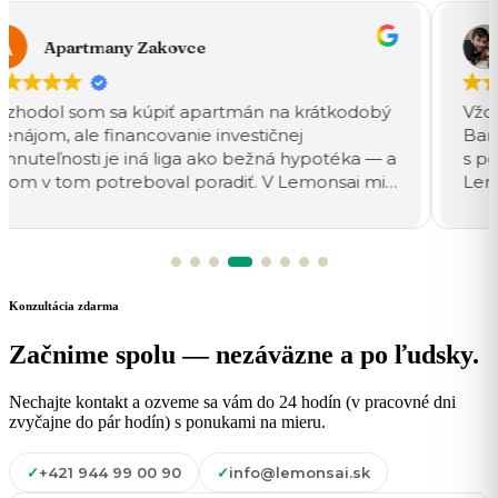
Apartmany Zakovce
zhodol som sa kúpiť apartmán na krátkodobý
Vždy
enájom, ale financovanie investičnej
Bank
hnuteľnosti je iná liga ako bežná hypotéka — a
s po
 som v tom potreboval poradiť. V Lemonsai mi
Lemo
dli presne do témy: prešli sme očakávaný
ako 
nos z prenájmu, ako naň pozerajú banky, aj to,
žarg
o to celé nastaviť tak, aby mi splátka dávala
mi t
ysel voči príjmu z ubytovania. Nešlo im o to
fina
edať mi „nejakú" hypotéku, ale nájsť variant,
hlav
Konzultácia zdarma
orý reálne sadne k investičnému zámeru.
bavenie zobrali na seba a ja som sa mohol
Začnime spolu — nezáväzne a po ľudsky.
strediť na zariadenie apartmánu. Dnes
enájom beží a financovanie mám nastavené
Nechajte kontakt a ozveme sa vám do 24 hodín (v pracovné dni
k, že sa o neho nemusím stresovať. Pre
zvyčajne do pár hodín) s ponukami na mieru.
ždého, kto uvažuje nad nehnuteľnosťou na
enájom, výborná adresa.
✓
+421 944 99 00 90
✓
info@lemonsai.sk