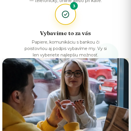
— telefonicky, online alebo pri káve.
3
Vybavíme to za vás
Papiere, komunikáciu s bankou či
poisťovňou aj podpis vybavíme my. Vy si
len vyberiete najlepšiu možnosť.