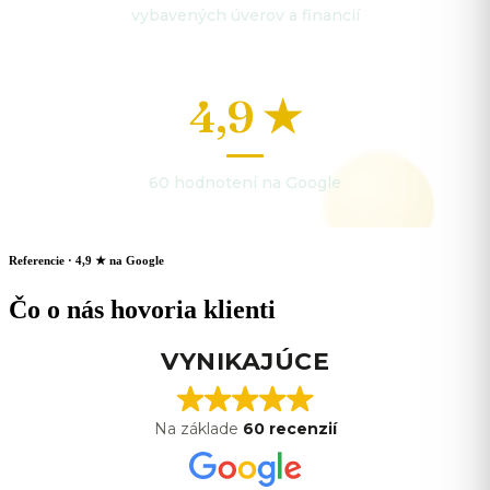
vybavených úverov a financií
4,9 ★
60 hodnotení na Google
Referencie · 4,9 ★ na Google
Čo o nás hovoria klienti
VYNIKAJÚCE
Na základe
60 recenzií