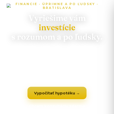
FINANCIE · ÚPRIMNE A PO ĽUDSKY ·
BRATISLAVA
Vyriešime vám
investície
s rozumom a po ľudsky.
Porovnáme za vás celý trh a všetko vybavíme
po ľudsky. Príďte k nám na kávu — poradíme
úprimne a zadarmo.
Vypočítať hypotéku →
Chcem konzultáciu zdarma