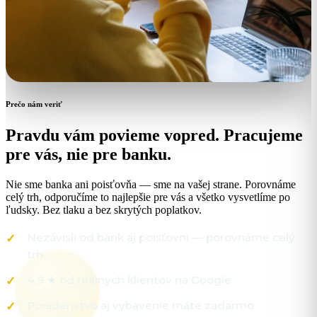
Prečo nám veriť
Pravdu vám povieme vopred. Pracujeme
pre vás, nie pre banku.
Nie sme banka ani poisťovňa — sme na vašej strane. Porovnáme
celý trh, odporučíme to najlepšie pre vás a všetko vysvetlíme po
ľudsky. Bez tlaku a bez skrytých poplatkov.
Nezávislí od bánk aj poisťovní — porovnáme celý
trh
4,9 ★ od reálnych klientov na Google
Poradenstvo aj vybavenie máte zadarmo