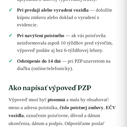
Pri predaji alebo vyradení vozidla
— doložíte
kúpnu zmluvu alebo doklad o vyradení z
evidencie.
Pri navýšení poistného
— ak vás poisťovňa
neinformovala aspoň 10 týždňov pred výročím,
výpoveď podáte aj bez 6-týždňovej lehoty.
Odstúpenie do 14 dní
— pri PZP uzavretom na
diaľku (online/telefonicky).
Ako napísať výpoveď PZP
Výpoveď musí byť
písomná
a mala by obsahovať:
meno a adresu poistníka,
číslo poistnej zmluvy
,
EČV
vozidla
, označenie poisťovne, dôvod a dátum
ukončenia, dátum a podpis. Odporúčame poslať