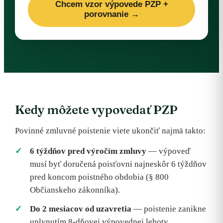
Chcem vzor výpovede PZP +
porovnanie →
Kedy môžete vypovedať PZP
Povinné zmluvné poistenie viete ukončiť najmä takto:
6 týždňov pred výročím zmluvy
— výpoveď
musí byť doručená poisťovni najneskôr 6 týždňov
pred koncom poistného obdobia (§ 800
Občianskeho zákonníka).
Do 2 mesiacov od uzavretia
— poistenie zanikne
uplynutím 8-dňovej výpovednej lehoty.