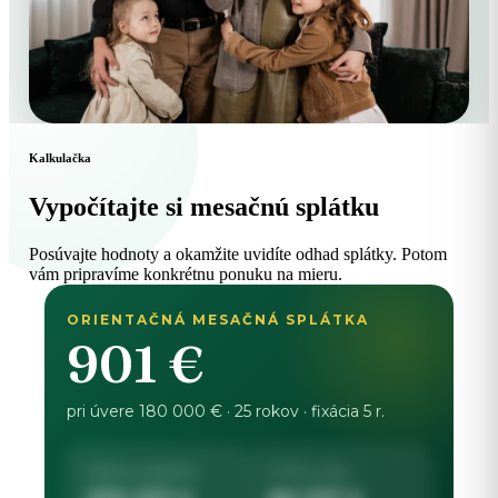
Kalkulačka
Vypočítajte si mesačnú splátku
Posúvajte hodnoty a okamžite uvidíte odhad splátky. Potom
vám pripravíme konkrétnu ponuku na mieru.
ORIENTAČNÁ MESAČNÁ SPLÁTKA
901
€
pri úvere 180 000 € · 25 rokov · fixácia 5 r.
Celkovo zaplatíte
Z toho úroky
270 337 €
90 337 €