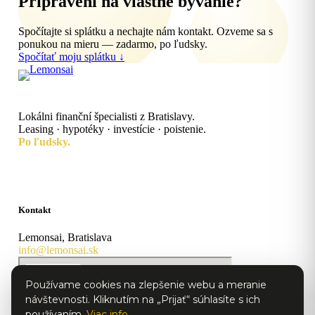
Pripravení na vlastné bývanie?
Spočítajte si splátku a nechajte nám kontakt. Ozveme sa s
ponukou na mieru — zadarmo, po ľudsky.
Spočítať moju splátku ↓
Lokálni finanční špecialisti z Bratislavy.
Leasing · hypotéky · investície · poistenie.
Po ľudsky.
Kontakt
Lemonsai, Bratislava
info@lemonsai.sk
Používame cookies na zlepšenie webu a meranie
návštevnosti. Kliknutím na „Prijať“ súhlasíte s ich
používaním.
Viac info