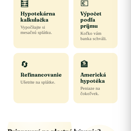
🧮
💶
Hypotekárna
Výpočet
kalkulačka
podľa
príjmu
Vypočítajte si
mesačnú splátku.
Koľko vám
banka schváli.
🔄
🏦
Refinancovanie
Americká
hypotéka
Ušetrite na splátke.
Peniaze na
čokoľvek.