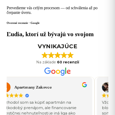
Prevedieme vás celým procesom — od schválenia až po
čerpanie úveru.
Overené recenzie · Google
Ľudia, ktorí už bývajú vo svojom
VYNIKAJÚCE
Na základe
60 recenzií
Apartmany Zakovce
Rozhodol som sa kúpiť apartmán na
Vždy s
krátkodobý prenájom, ale financovanie
blok. 
investičnej nehnuteľnosti je iná liga ako
som čí