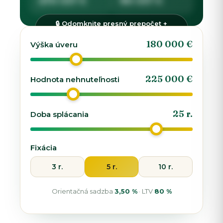
🔒 Odomknite presný prepočet +
ponuky bánk
180 000
€
Výška úveru
225 000
€
Hodnota nehnuteľnosti
25
r.
Doba splácania
Fixácia
3 r.
5 r.
10 r.
Orientačná sadzba
3,50 %
· LTV
80 %