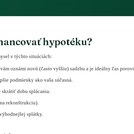
inancovať hypotéku?
sel v týchto situáciách:
ám oznámi novú (často vyššiu) sadzbu a je ideálny čas porovn
epšie podmienky ako vaša súčasná.
 skrátiť dobu splácania.
 na rekonštrukciu).
výhodnejšej splátky.