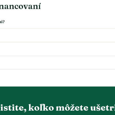
inancovaní
ai?
istite, koľko môžete ušetr