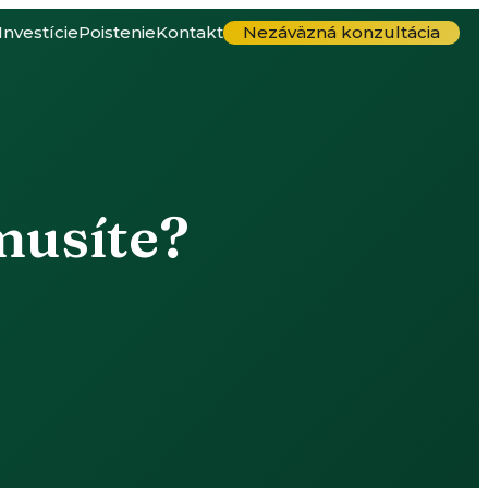
Investície
Poistenie
Kontakt
Nezáväzná konzultácia
 musíte?