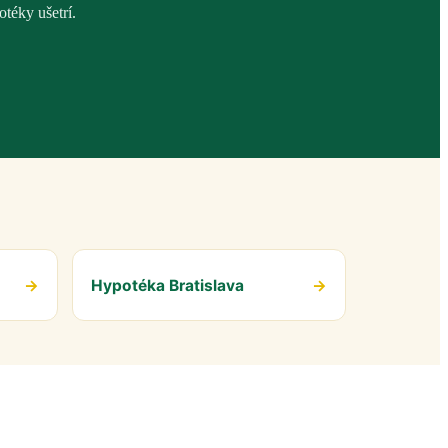
téky ušetrí.
→
Hypotéka Bratislava
→