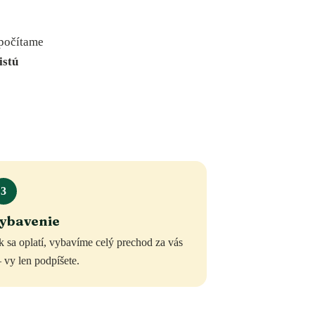
 počítame
istú
3
ybavenie
 sa oplatí, vybavíme celý prechod za vás
vy len podpíšete.