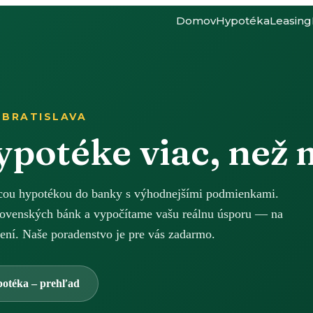
Domov
Hypotéka
Leasing
 BRATISLAVA
hypotéke viac, než
júcou hypotékou do banky s výhodnejšími podmienkami.
ovenských bánk a vypočítame vašu reálnu úsporu — na
ení. Naše poradenstvo je pre vás zadarmo.
otéka – prehľad