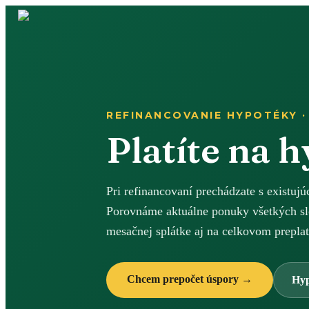
REFINANCOVANIE HYPOTÉKY ·
Platíte na 
Pri refinancovaní prechádzate s existu
Porovnáme aktuálne ponuky všetkých sl
mesačnej splátke aj na celkovom preplat
Chcem prepočet úspory →
Hyp