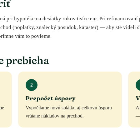
iť
á pri hypotéke na desiatky rokov tisíce eur. Pri refinancovaní
rechod (poplatky, znalecký posudok, kataster) — aby ste videli
č
úprimne vám to povieme.
e prebieha
2
Prepočet úspory
V
me
Vypočítame novú splátku aj celkovú úsporu
Ak
vrátane nákladov na prechod.
— 