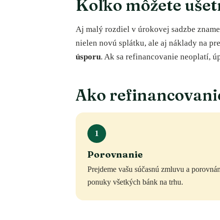
Koľko môžete ušetr
Aj malý rozdiel v úrokovej sadzbe znamen
nielen novú splátku, ale aj náklady na p
úsporu
. Ak sa refinancovanie neoplatí, 
Ako refinancovani
1
Porovnanie
Prejdeme vašu súčasnú zmluvu a porovná
ponuky všetkých bánk na trhu.