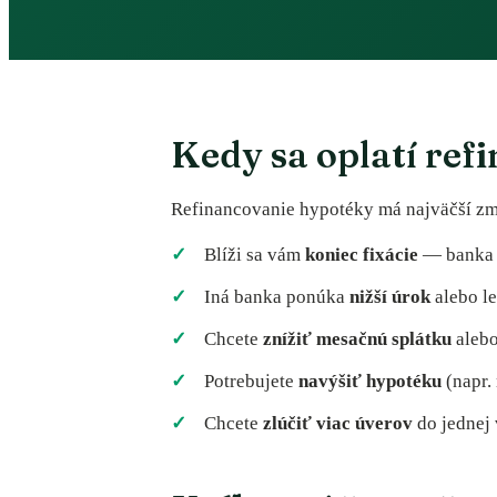
Kedy sa oplatí ref
Refinancovanie hypotéky má najväčší zmy
Blíži sa vám
koniec fixácie
— banka v
Iná banka ponúka
nižší úrok
alebo l
Chcete
znížiť mesačnú splátku
alebo
Potrebujete
navýšiť hypotéku
(napr.
Chcete
zlúčiť viac úverov
do jednej 